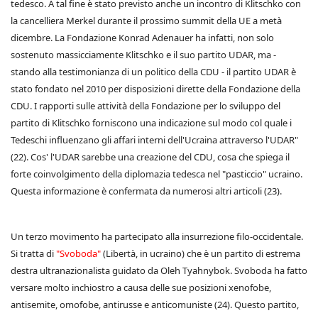
tedesco. A tal fine è stato previsto anche un incontro di Klitschko con
la cancelliera Merkel durante il prossimo summit della UE a metà
dicembre. La Fondazione Konrad Adenauer ha infatti, non solo
sostenuto massicciamente Klitschko e il suo partito UDAR, ma -
stando alla testimonianza di un politico della CDU - il partito UDAR è
stato fondato nel 2010 per disposizioni dirette della Fondazione della
CDU. I rapporti sulle attività della Fondazione per lo sviluppo del
partito di Klitschko forniscono una indicazione sul modo col quale i
Tedeschi influenzano gli affari interni dell'Ucraina attraverso l'UDAR"
(22). Cos' l'UDAR sarebbe una creazione del CDU, cosa che spiega il
forte coinvolgimento della diplomazia tedesca nel "pasticcio" ucraino.
Questa informazione è confermata da numerosi altri articoli (23).
Un terzo movimento ha partecipato alla insurrezione filo-occidentale.
Si tratta di
"Svoboda"
(Libertà, in ucraino) che è un partito di estrema
destra ultranazionalista guidato da Oleh Tyahnybok. Svoboda ha fatto
versare molto inchiostro a causa delle sue posizioni xenofobe,
antisemite, omofobe, antirusse e anticomuniste (24). Questo partito,