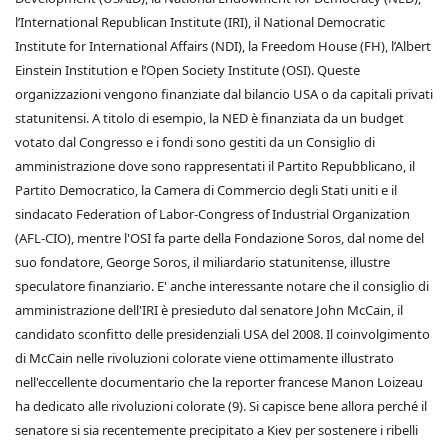
l’International Republican Institute (IRI), il National Democratic
Institute for International Affairs (NDI), la Freedom House (FH), l’Albert
Einstein Institution e l’Open Society Institute (OSI). Queste
organizzazioni vengono finanziate dal bilancio USA o da capitali privati
statunitensi. A titolo di esempio, la NED è finanziata da un budget
votato dal Congresso e i fondi sono gestiti da un Consiglio di
amministrazione dove sono rappresentati il Partito Repubblicano, il
Partito Democratico, la Camera di Commercio degli Stati uniti e il
sindacato Federation of Labor-Congress of Industrial Organization
(AFL-CIO), mentre l'OSI fa parte della Fondazione Soros, dal nome del
suo fondatore, George Soros, il miliardario statunitense, illustre
speculatore finanziario. E' anche interessante notare che il consiglio di
amministrazione dell'IRI è presieduto dal senatore John McCain, il
candidato sconfitto delle presidenziali USA del 2008. Il coinvolgimento
di McCain nelle rivoluzioni colorate viene ottimamente illustrato
nell'eccellente documentario che la reporter francese Manon Loizeau
ha dedicato alle rivoluzioni colorate (9). Si capisce bene allora perché il
senatore si sia recentemente precipitato a Kiev per sostenere i ribelli