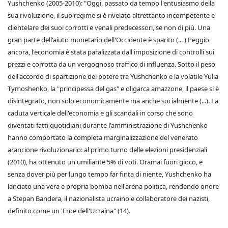
Yushchenko (2005-2010): "Oggi, passato da tempo l'entusiasmo della
sua rivoluzione, il suo regime si è rivelato altrettanto incompetente e
clientelare dei suoi corrotti e venali predecessori, se non di più. Una
gran parte dell'aiuto monetario dell'Occidente è sparito (... ) Peggio
ancora, l'economia è stata paralizzata dall'imposizione di controlli sui
prezzi e corrotta da un vergognoso traffico di influenza. Sotto il peso
dell'accordo di spartizione del potere tra Yushchenko e la volatile Yulia
Tymoshenko, la "principessa del gas" e oligarca amazzone, il paese si è
disintegrato, non solo economicamente ma anche socialmente (...). La
caduta verticale dell'economia e gli scandali in corso che sono
diventati fatti quotidiani durante l'amministrazione di Yushchenko
hanno comportato la completa marginalizzazione del venerato
arancione rivoluzionario: al primo turno delle elezioni presidenziali
(2010), ha ottenuto un umiliante 5% di voti. Oramai fuori gioco, e
senza dover più per lungo tempo far finta di niente, Yushchenko ha
lanciato una vera e propria bomba nell'arena politica, rendendo onore
a Stepan Bandera, il nazionalista ucraino e collaboratore dei nazisti,
definito come un 'Eroe dell'Ucraina" (14).