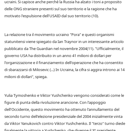
ucraini. Si capisce anche perché la Russia ha alzato i toni a proposito
delle ONG straniere presenti sul suo territorio e la ragione che ha
motivato l'espulsione dell'USAID dal suo territorio (10).
La relazione tra il movimento ucraino "Pora" e questi organismi
statunitensi viene spiegato da Ian Traynor in un interessante articolo
pubblicato da The Guardian nel novembre 2004(11).
"Ufficialmente, il
governo USA ha distribuito in un anno 41 milioni di dollari per
l'organizzazione e il finanziamento dell'operazione che ha consentito
di sbarazzarsi di Milosevic (...) In Ucraina, la cifra si aggira introno ai 14
milioni di dollari", spiega.
Yulia Tymoshenko e Viktor Yushchenko vengono considerati come le
figure di punta della rivoluzione arancione. Con l'appoggio
dell'Occidente, questo movimento ha ottenuto l'annullamento del
secondo turno dell'elezione presidenziale del 2004 inizialmente vinta
da Viktor Yanukovich contro Viktor Yushchenko. Il "terzo" turno diede
finalmente la vittoria a Yushchenko, che divenne il 3° presidente