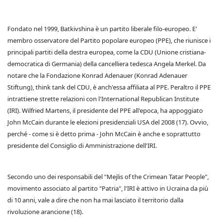
Fondato nel 1999, Batkivshina è un partito liberale filo-europeo. E'
membro osservatore del Partito popolare europeo (PPE), che riunisce i
principali partiti della destra europea, come la CDU (Unione cristiana-
democratica di Germania) della cancelliera tedesca Angela Merkel. Da
notare che la Fondazione Konrad Adenauer (Konrad Adenauer
Stiftung), think tank del CDU, è anch'essa affiliata al PPE. Peraltro il PPE
intrattiene strette relazioni con l'International Republican Institute
(IRI). Wilfried Martens, il presidente del PPE all'epoca, ha appoggiato
John McCain durante le elezioni presidenziali USA del 2008 (17). Ovvio,
perché - come si è detto prima - John McCain è anche e soprattutto
presidente del Consiglio di Amministrazione dell'IRI.
Secondo uno dei responsabili del "Mejlis of the Crimean Tatar People",
movimento associato al partito "Patria", l'IRI è attivo in Ucraina da più
di 10 anni, vale a dire che non ha mai lasciato il territorio dalla
rivoluzione arancione (18).