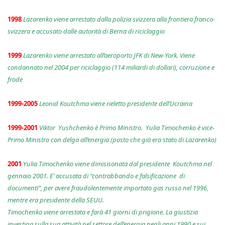
1998
Lazarenko viene arrestato dalla polizia svizzera alla frontiera franco-
svizzera e accusato dalle autorità di Berna di riciclaggio
1999
Lazarenko viene arrestato all’aeroporto JFK di New-York. Viene
condannato nel 2004 per riciclaggio (114 miliardi di dollari), corruzione e
frode
1999-2005
Leonid Koutchma viene rieletto presidente dell’Ucraina
1999-2001
Viktor Yushchenko è Primo Ministro. Yulia Timochenko è vice-
Primo Ministro con delga all’energia (posto che già era stato di Lazarenko)
2001
Yulia Timochenko viene dimisisonata dal presidente Koutchma nel
gennaio 2001. E’ accusata di “contrabbando e falsificazione di
documenti”, per avere fraudolentemente importato gas russo nel 1996,
mentre era presidente della SEUU.
Timochenko viene arrestata e farà 41 giorni di prigione. La giustizia
investiga sulla sua attività nel settore dell’energia negli anni 1990 e sui