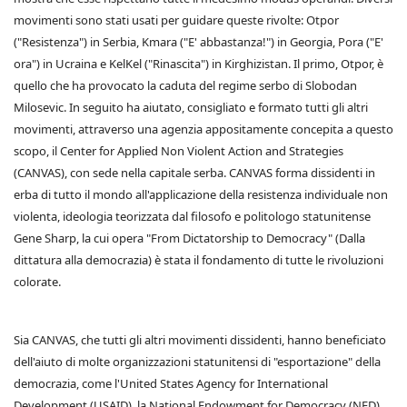
movimenti sono stati usati per guidare queste rivolte: Otpor
("Resistenza") in Serbia, Kmara ("E' abbastanza!") in Georgia, Pora ("E'
ora") in Ucraina e KelKel ("Rinascita") in Kirghizistan. Il primo, Otpor, è
quello che ha provocato la caduta del regime serbo di Slobodan
Milosevic. In seguito ha aiutato, consigliato e formato tutti gli altri
movimenti, attraverso una agenzia appositamente concepita a questo
scopo, il Center for Applied Non Violent Action and Strategies
(CANVAS), con sede nella capitale serba. CANVAS forma dissidenti in
erba di tutto il mondo all'applicazione della resistenza individuale non
violenta, ideologia teorizzata dal filosofo e politologo statunitense
Gene Sharp, la cui opera "From Dictatorship to Democracy" (Dalla
dittatura alla democrazia) è stata il fondamento di tutte le rivoluzioni
colorate.
Sia CANVAS, che tutti gli altri movimenti dissidenti, hanno beneficiato
dell'aiuto di molte organizzazioni statunitensi di "esportazione" della
democrazia, come l'United States Agency for International
Development (USAID), la National Endowment for Democracy (NED),