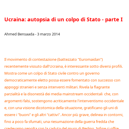
Ucraina: autopsia di un colpo di Stato - parte I
Ahmed Bensaada - 3 marzo 2014
Il movimento di contestazione (battezzato "Euromaidan")
recentemente vissuto dall'Ucraina, è interessante sotto diversi profili.
Mostra come un colpo di Stato civile contro un governo
democraticamente eletto possa essere fomentato con successo con
appoggi stranieri e senza interventi militari. Rivela la flagrante
parzialità e la disonestà dei media mainstream occidentali che, con
argomenti falsi, sostengono acriticamente l'interventismo occidentale
e, con una visione dicotomica della situazione, gratificano gli uni di
essere i "buoni" e gli altri "cattivi". Ancor più grave, delinea in contorni,
fino a poco fa sfumati, una riesumazione della guerra fredda che
credevamo sepolta con la caduta del muro di Berlino. Infine ci offre