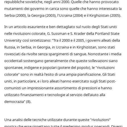
repubbliche sovietiche, negli anni 2000. Quelle che hanno provocato
mutamenti dei governo in carica sono quelle che hanno interessato la
Serbia (2000), la Georgia (2003), l'Ucraina (2004) e il Kirghizistan (2005).
In un articolo esauriente e ben dettagliato sul ruolo degli Stati uniti
nelle rivoluzioni colorate, G. Sussman e S. Krader della Portland State
University così sintetizzano: "Tra il 2000 e il 2005, i governi alleati della
Russia, in Serbia, in Georgia, in Ucraina e in Kirghizistan, sono stati
rovesciati da rivolte senza spargimenti di sangue. Nonostante i media
occidentali sostengano generalmente che queste sollevazioni siano
spontanee, indigene e popolari (potere del popolo), le "rivoluzioni
colorate" sono in realtà l'esito di una ampia pianificazione. Gli Stati
uniti, in particolare, e i loro alleati hanno esercitato sugli Stati post-
comunisti un impressionante assortimento di pressioni e hanno
utilizzato finanziamenti e tecnologie al servizio dell'aiuto alla
democrazia" (8).
Una analisi delle tecniche utilizzate durante queste "rivoluzioni"
mostra che esse rispettano tutte il medesimo modus operandi. Diversi