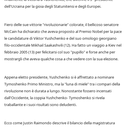
dell'Ucraina per la gioia degli Statunitensi e degli Europei.
Fiero delle sue vittorie "rivoluzionarie" colorate, il bellicoso senatore
McCain ha dichiarato che aveva proposto al Premio Nobel per la pace
le candidature di Viktor Yushchenko e del suo omologo georgiano
filo-occidentale Mikhail Saakashvili (12). Ha fatto un viaggio a Kiev nel
febbraio 2005 (13) per felicitarsi col suo "pupillo" e forse anche per
mostrargli che aveva qualche cosa a che vedere con la sua elezione.
Appena eletto presidente, Yushchenko si è affrettato a nominare
Tymoshenko Primo Ministro, ma la "luna di miele" tra i compari della
rivoluzione non è durata a lungo. Nonostante fossero incensati
dall'Occidente, la coppia Yushchenko- Tymoshenko si rivela
traballante e i suoi risultati sono deludenti.
Ecco come Justin Raimondo descrive il bilancio della magistratura