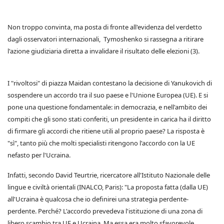
Non troppo convinta, ma posta di fronte all'evidenza del verdetto
dagli osservatori internazionali, Tymoshenko si rassegna a ritirare
l'azione giudiziaria diretta a invalidare il risultato delle elezioni (3).
I "rivoltosi" di piazza Maidan contestano la decisione di Yanukovich di
sospendere un accordo tra il suo paese e l'Unione Europea (UE). E si
pone una questione fondamentale: in democrazia, e nell'ambito dei
compiti che gli sono stati conferiti, un presidente in carica ha il diritto
di firmare gli accordi che ritiene utili al proprio paese? La risposta è
"sì", tanto più che molti specialisti ritengono l'accordo con la UE
nefasto per l'Ucraina.
Infatti, secondo David Teurtrie, ricercatore all'Istituto Nazionale delle
lingue e civiltà orientali (INALCO, Paris): "La proposta fatta (dalla UE)
all'Ucraina è qualcosa che io definirei una strategia perdente-
perdente. Perché? L'accordo prevedeva l'istituzione di una zona di
libero scambio tra UE e Ucraina. Ma essa era molto sfavorevole