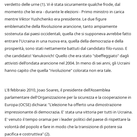
verdetto delle urne (1). Vi è stata sicuramente qualche frode, dal
momento che lei era - durante le elezioni - Primo ministro in carica
mentre Viktor Yushchenko era presidente. Le due figure
emblematiche della Rivoluzione arancione, tanto ampiamente
sostenuta dai paesi occidentali, quella che si supponeva avrebbe fatto
entrare l'Ucraina in una nuova era, quella della democrazia e della
prosperità, sono stati nettamente battuti dal candidato filo-russo. E
che candidato! Yanukovich! Quello che era stato "sbeffeggiato" dagli
attivisti dell'ondata arancione nel 2004. In meno di sei anni, gli Ucraini
hanno capito che quella "rivoluzione" colorata non era tale.
L'8 febbraio 2010, Joao Soares, il presidente dell'Assemblea
parlamentare dell'Organizzazione per la sicurezza e la cooperazione in
Europa (OCSE) dichiara: "L'elezione ha offerto una dimostrazione
impressionante di democrazia. E' stata una vittoria per tutti in Ucraina.
E' venuto il tempo oramai per i leader politici del paese di rispettare la
volontà del popolo e fare in modo che la transizione di potere sia
pacifica e costruttiva" (2).