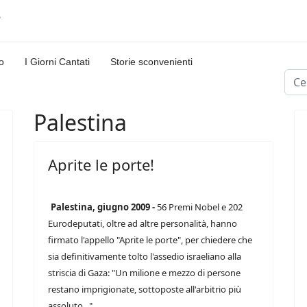
o
I Giorni Cantati
Storie sconvenienti
Cerc
Palestina
Aprite le porte!
Palestina, giugno 2009 -
56 Premi Nobel e 202
Eurodeputati, oltre ad altre personalità, hanno
firmato l'appello "Aprite le porte", per chiedere che
sia definitivamente tolto l'assedio israeliano alla
striscia di Gaza: "Un milione e mezzo di persone
restano imprigionate, sottoposte all'arbitrio più
assoluto..."