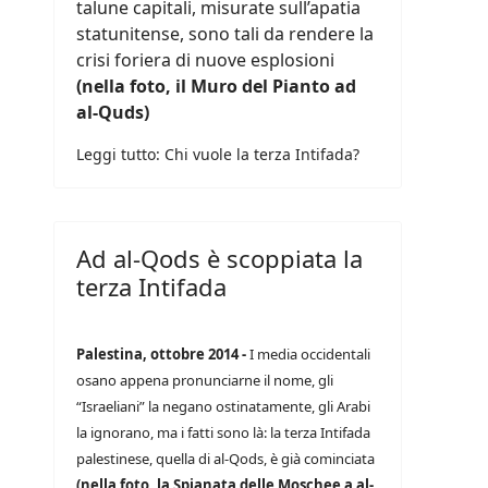
talune capitali, misurate sull’apatia
statunitense, sono tali da rendere la
crisi foriera di nuove esplosioni
(nella foto, il Muro del Pianto ad
al-Quds)
Leggi tutto: Chi vuole la terza Intifada?
Ad al-Qods è scoppiata la
terza Intifada
Palestina, ottobre 2014 -
I media occidentali
osano appena pronunciarne il nome, gli
“Israeliani” la negano ostinatamente, gli Arabi
la ignorano, ma i fatti sono là: la terza Intifada
palestinese, quella di al-Qods, è già cominciata
(nella foto, la Spianata delle Moschee a al-