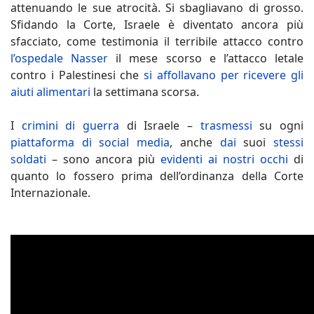
attenuando le sue atrocità. Si sbagliavano di grosso.
Sfidando la Corte, Israele è diventato ancora più
sfacciato, come testimonia il terribile attacco contro
l’ospedale Nasser
il mese scorso e l’attacco letale
contro i Palestinesi che
si affollavano per ricevere gli
aiuti alimentari
la settimana scorsa.
I
crimini di guerra
di Israele –
trasmessi
su ogni
piattaforma di social media
, anche
dai
suoi
stessi
soldati
– sono ancora più
evidenti ai nostri occhi
di
quanto lo fossero prima dell’ordinanza della Corte
Internazionale.