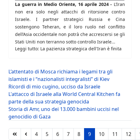
La guerra in Medio Oriente, 16 aprile 2024 -
L’Iran
non era solo negli attacchi di ritorsione contro
Israele. I partner strategici Russia e Cina
sostengono Teheran, e il loro ruolo nel conflitto
dell’Asia occidentale non potrà che accrescersi se gli
Stati Uniti non terranno sotto controllo Israele...
Leggi tutto: La pazienza strategica dell'Iran è finita
L’attentato di Mosca richiama i legami tra gli
islamisti e i “nazionalisti integralisti” di Kiev
Ricordi di mio cugino, ucciso da Israele
L'attacco di Israele alla World Central Kitchen fa
parte della sua strategia genocida
Storia di Amr, uno dei 13.000 bambini uccisi nel
genocidio di Gaza
4
5
6
7
8
9
10
11
12