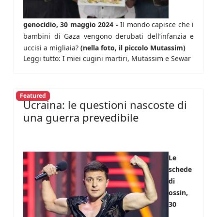
genocidio, 30 maggio 2024 -
Il mondo capisce che i
bambini di Gaza vengono derubati dell’infanzia e
uccisi a migliaia?
(nella foto, il piccolo Mutassim)
Leggi tutto: I miei cugini martiri, Mutassim e Sewar
Featured
Ucraina: le questioni nascoste di
una guerra prevedibile
Le
schede
di
ossin,
30