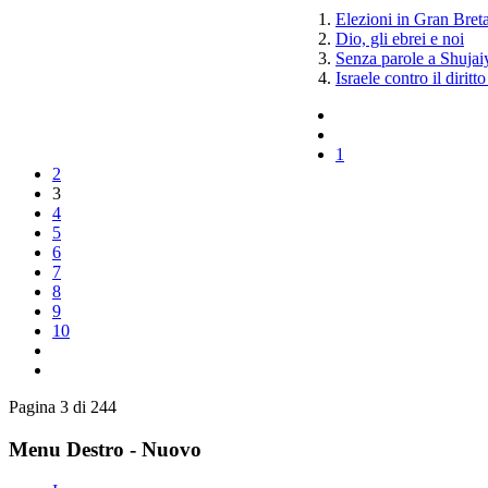
Elezioni in Gran Breta
Dio, gli ebrei e noi
Senza parole a Shujai
Israele contro il diritt
1
2
3
4
5
6
7
8
9
10
Pagina 3 di 244
Menu Destro - Nuovo