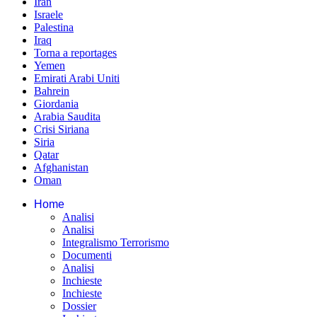
Iran
Israele
Palestina
Iraq
Torna a reportages
Yemen
Emirati Arabi Uniti
Bahrein
Giordania
Arabia Saudita
Crisi Siriana
Siria
Qatar
Afghanistan
Oman
Home
Analisi
Analisi
Integralismo Terrorismo
Documenti
Analisi
Inchieste
Inchieste
Dossier