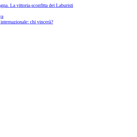
gna. La vittoria-sconfitta dei Laburisti
ya
o internazionale: chi vincerà?