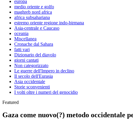
europa
medio oriente e golfo
maghreb nord africa
africa subsahariana
estremo oriente regione indo-birmana
Asia-centrale e Caucaso
oceania
Miscellanea
Cronache dal Sahara
fatti vari
Dizionario del diavolo
giorni cantati
Non categorizzato
Le guerre dell'Impero in declino
Il secolo dell'Eurasia
Asia occidentale
Storie sconvenienti
I volti oltre i numeri del genocidio
Featured
Gaza come nuovo(?) metodo occidentale pe