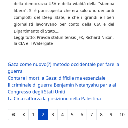
della democrazia USA e della vitalità della "stampa
libera". Si è poi scoperto che era solo uno dei tanti
complotti del Deep State, e che i grandi e liberi
giornalisti lavoravano per conto della CIA e del
Dipartimento di Stato....
Leggi tutto: Pravda statunitense: JFK, Richard Nixon,
la CIA e il Watergate
Gaza come nuovo(?) metodo occidentale per fare la
guerra
Contare i morti a Gaza: difficile ma essenziale
Il criminale di guerra Benjamin Netanyahu parla al
Congresso degli Stati Uniti
La Cina rafforza la posizione della Palestina
1
2
3
4
5
6
7
8
9
10