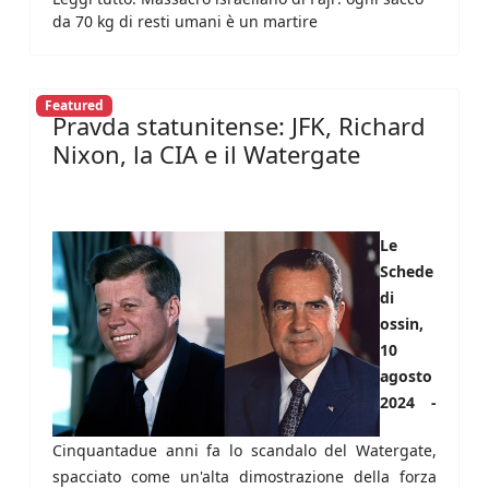
da 70 kg di resti umani è un martire
Featured
Pravda statunitense: JFK, Richard
Nixon, la CIA e il Watergate
Le
Schede
di
ossin,
10
agosto
2024 -
Cinquantadue anni fa lo scandalo del Watergate,
spacciato come un'alta dimostrazione della forza