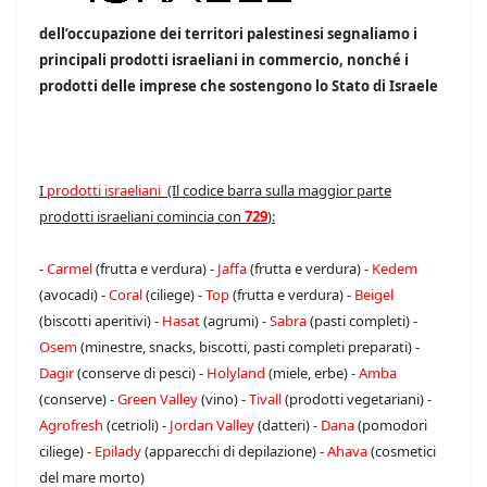
dell’occupazione dei territori palestinesi segnaliamo i
principali prodotti israeliani in commercio, nonché i
prodotti delle imprese che sostengono lo Stato di Israele
I
prodotti israeliani
(Il codice barra sulla maggior parte
prodotti israeliani comincia con
729
):
-
Carmel
(frutta e verdura) -
Jaffa
(frutta e verdura) -
Kedem
(avocadi) -
Coral
(ciliege) -
Top
(frutta e verdura) -
Beigel
(biscotti aperitivi) -
Hasat
(agrumi) -
Sabra
(pasti completi) -
Osem
(minestre, snacks, biscotti, pasti completi preparati) -
Dagir
(conserve di pesci) -
Holyland
(miele, erbe) -
Amba
(conserve) -
Green Valley
(vino) -
Tivall
(prodotti vegetariani) -
Agrofresh
(cetrioli) -
Jordan Valley
(datteri) -
Dana
(pomodori
ciliege) -
Epilady
(apparecchi di depilazione) -
Ahava
(cosmetici
del mare morto)