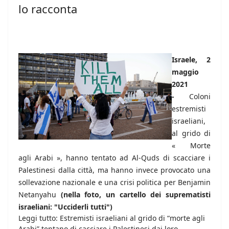
lo racconta
Israele, 2
maggio
2021
-
Coloni
estremisti
israeliani,
al grido di
« Morte
agli Arabi », hanno tentato ad Al-Quds di scacciare i
Palestinesi dalla città, ma hanno invece provocato una
sollevazione nazionale e una crisi politica per Benjamin
Netanyahu
(nella foto, un cartello dei suprematisti
israeliani: "Ucciderli tutti")
Leggi tutto: Estremisti israeliani al grido di “morte agli
Arabi” tentano di cacciare i Palestinesi dai loro...