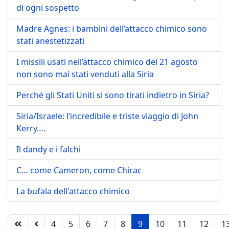
di ogni sospetto
Madre Agnes: i bambini dell’attacco chimico sono
stati anestetizzati
I missili usati nell’attacco chimico del 21 agosto
non sono mai stati venduti alla Siria
Perché gli Stati Uniti si sono tirati indietro in Siria?
Siria/Israele: l’incredibile e triste viaggio di John
Kerry….
Il dandy e i falchi
C… come Cameron, come Chirac
La bufala dell'attacco chimico
4
5
6
7
8
9
10
11
12
1